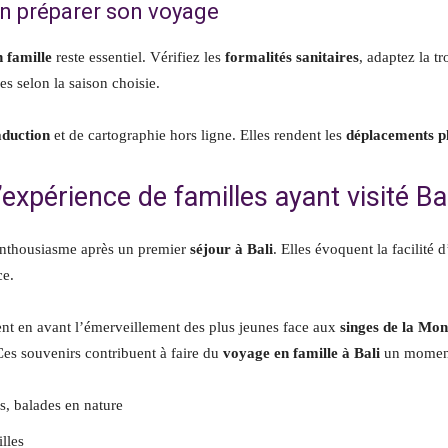
en préparer son voyage
 famille
reste essentiel. Vérifiez les
formalités sanitaires
, adaptez la t
s selon la saison choisie.
aduction
et de cartographie hors ligne. Elles rendent les
déplacements pl
xpérience de familles ayant visité Bal
enthousiasme après un premier
séjour à Bali
. Elles évoquent la facilité 
ce.
nt en avant l’émerveillement des plus jeunes face aux
singes de la Mo
Ces souvenirs contribuent à faire du
voyage en famille à Bali
un moment 
rs, balades en nature
lles