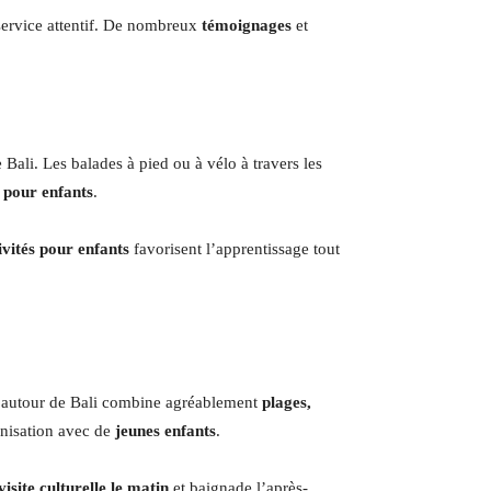
 service attentif. De nombreux
témoignages
et
e Bali. Les balades à pied ou à vélo à travers les
s pour enfants
.
ivités pour enfants
favorisent l’apprentissage tout
autour de Bali combine agréablement
plages,
ganisation avec de
jeunes enfants
.
visite culturelle le matin
et baignade l’après-