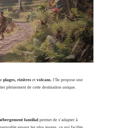
re
plages, rizières
et
volcans
, l’île propose une
iter pleinement de cette destination unique.
hébergement familial
permet de s’adapter à
rquable envers les plus jeunes, ce qui facilite