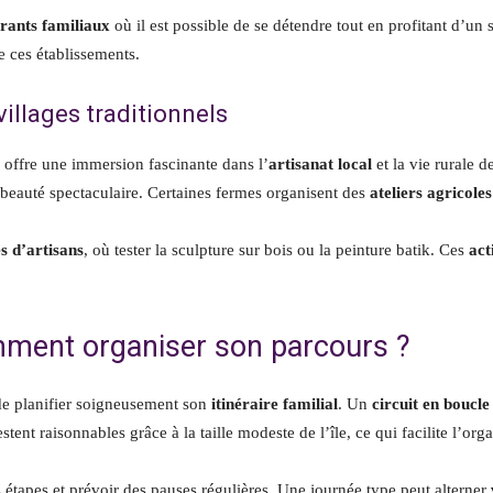
rants familiaux
où il est possible de se détendre tout en profitant d’un
e ces établissements.
villages traditionnels
offre une immersion fascinante dans l’
artisanat local
et la vie rurale d
ur beauté spectaculaire. Certaines fermes organisent des
ateliers agricole
es d’artisans
, où tester la sculpture sur bois ou la peinture batik. Ces
act
comment organiser son parcours ?
 de planifier soigneusement son
itinéraire familial
. Un
circuit en boucle
stent raisonnables grâce à la taille modeste de l’île, ce qui facilite l’or
s étapes et prévoir des pauses régulières. Une journée type peut alterner