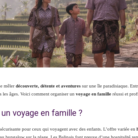
de mêler
découverte, détente et aventures
sur une île paradisiaque. Ent
s les âges. Voici comment organiser un
voyage en famille
réussi et prof
 un voyage en famille ?
sécurisante pour ceux qui voyagent avec des enfants. L’offre variée en
au bungalow sur la plage. Les Balinais font preuve d’une hospitalité rema