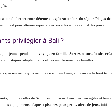
ngés.
ccasion d’alterner entre
détente
et
exploration
lors du séjour.
Plages de 
t idéal pour alterner repos et découvertes actives au fil des jours.
nts privilégier à Bali ?
s plus jeunes pendant un
voyage en famille
.
Sorties nature, loisirs créa
ux touristiques adaptent leurs offres aux besoins des familles.
es
expériences originales
, que ce soit sur l’eau, au cœur de la forêt trop
fants
, comme celles de Sanur ou Jimbaran. Leur mer peu agitée et leur sa
ent des équipements adaptés :
piscines pour petits, aires de jeux
, initia