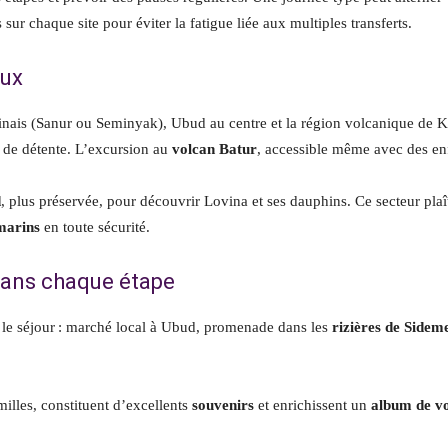
 sur chaque site pour éviter la fatigue liée aux multiples transferts.
aux
inais (Sanur ou Seminyak), Ubud au centre et la région volcanique de Ki
de détente. L’excursion au
volcan Batur
, accessible même avec des en
d
, plus préservée, pour découvrir Lovina et ses dauphins. Ce secteur plaî
 marins
en toute sécurité.
dans chaque étape
le séjour : marché local à Ubud, promenade dans les
rizières de Sidem
illes, constituent d’excellents
souvenirs
et enrichissent un
album de vo