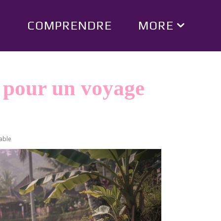
E
COMPRENDRE
MORE
et pour un voyage
iable