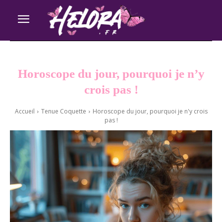
Horoscope du jour, pourquoi je n’y
crois pas !
Accueil
Tenue Coquette
Horoscope du jour, pourquoi je n'y crois
pas !