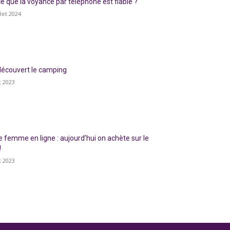
ce que la voyance par téléphone est fiable ?
llet 2024
 découvert le camping
t 2023
 femme en ligne : aujourd’hui on achète sur le
!
t 2023