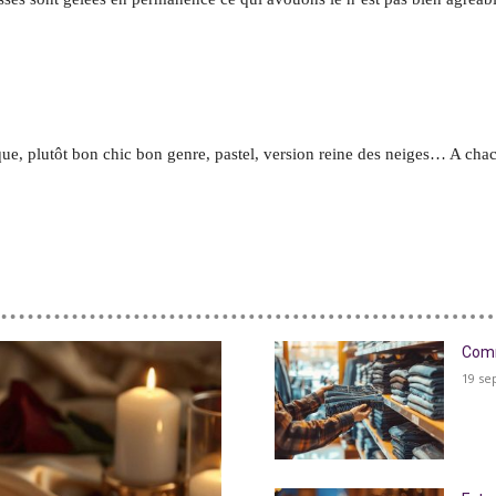
sique, plutôt bon chic bon genre, pastel, version reine des neiges… A cha
Comm
19 se