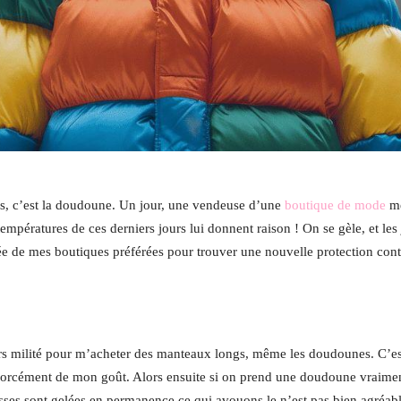
ies, c’est la doudoune. Un jour, une vendeuse d’une
boutique de mode
me
températures de ces derniers jours lui donnent raison ! On se gèle, et les 
rnée de mes boutiques préférées pour trouver une nouvelle protection contr
ours milité pour m’acheter des manteaux longs, même les doudounes. C’
orcément de mon goût. Alors ensuite si on prend une doudoune vraiment co
esses sont gelées en permanence ce qui avouons le n’est pas bien agréabl