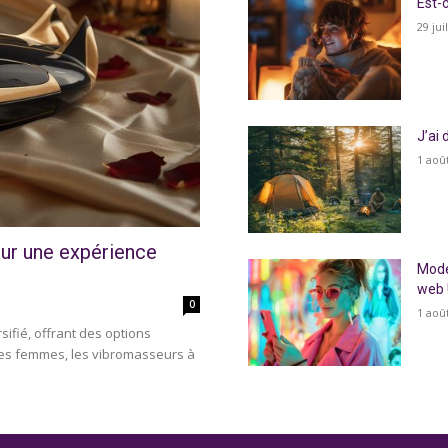
Est-
29 jui
J’ai
1 aoû
our une expérience
Mode
web 
0
1 aoû
ifié, offrant des options
es femmes, les vibromasseurs à